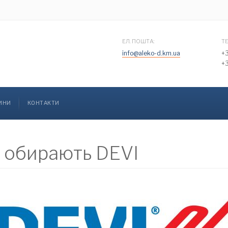
ЕЛ. ПОШТА:
Т
info@aleko-d.km.ua
+
+
ИНИ
КОНТАКТИ
 обирають DEVI